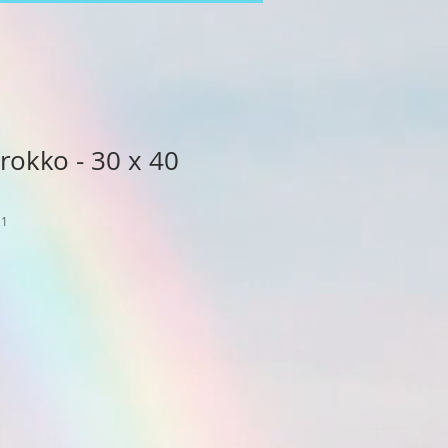
okko - 30 x 40
11